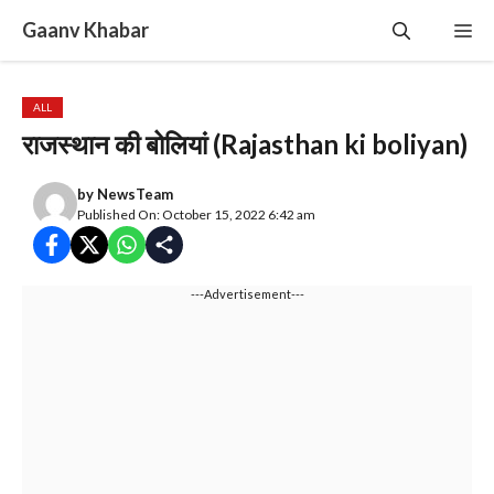
Skip
Gaanv Khabar
Me
to
content
ALL
राजस्थान की बोलियां (Rajasthan ki boliyan)
by
NewsTeam
Published On: October 15, 2022 6:42 am
---Advertisement---