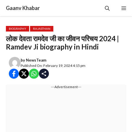
Skip
Gaanv Khabar
Me
to
content
BIOGRAPHY
RAJASTHAN
लोक देवता रामदेव जी का जीवन परिचय 2024 |
Ramdev Ji biography in Hindi
by
NewsTeam
Published On: February 19, 2024 4:15 pm
---Advertisement---