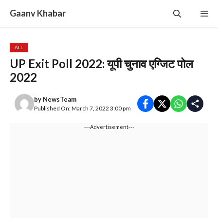
Skip
Gaanv Khabar
Me
to
content
ALL
UP Exit Poll 2022: यूपी चुनाव एग्जिट पोल
2022‌
by
NewsTeam
Published On: March 7, 2022 3:00 pm
---Advertisement---