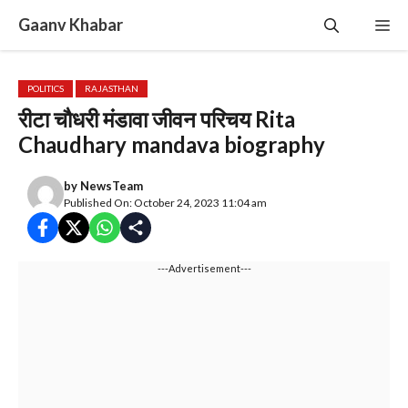
Skip
Gaanv Khabar
Me
to
content
POLITICS
RAJASTHAN
रीटा चौधरी मंडावा जीवन परिचय Rita
Chaudhary mandava biography
by
NewsTeam
Published On: October 24, 2023 11:04 am
---Advertisement---