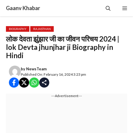
Skip
Gaanv Khabar
Me
to
content
BIOGRAPHY
RAJASTHAN
लोक देवता झुंझार जी का जीवन परिचय 2024 |
lok Devta jhunjhar ji Biography in
Hindi
by
NewsTeam
Published On: February 16, 2024 3:23 pm
---Advertisement---