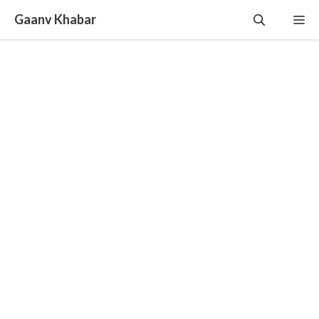
Skip
Gaanv Khabar
Me
to
content