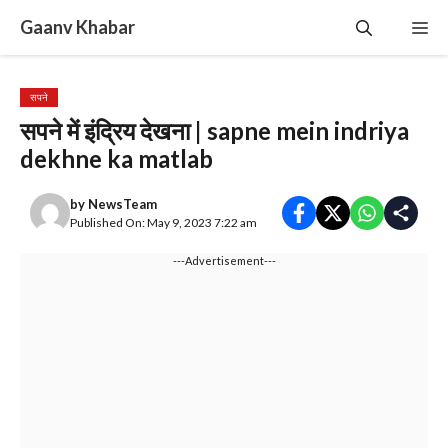
Skip
Gaanv Khabar
Me
to
content
सपने
सपने में इंद्रिय देखना | sapne mein indriya
dekhne ka matlab
by
NewsTeam
Published On: May 9, 2023 7:22 am
---Advertisement---