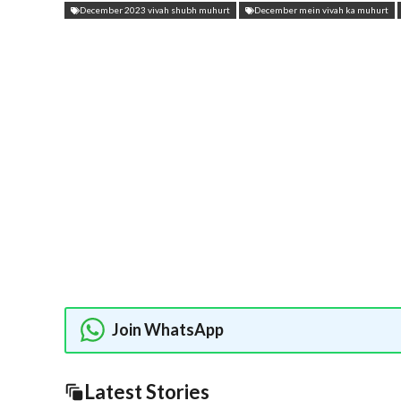
December 2023 vivah shubh muhurt
December mein vivah ka muhurt
Join WhatsApp
Latest Stories