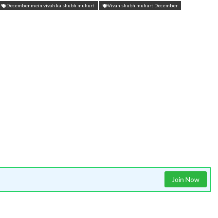
December mein vivah ka shubh muhurt
Vivah shubh muhurt December
Join Now