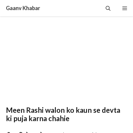
Skip
Gaanv Khabar
Me
to
content
Meen Rashi walon ko kaun se devta
ki puja karna chahie