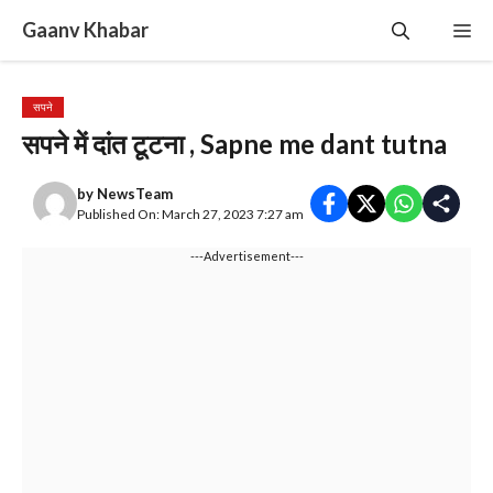
Skip
Gaanv Khabar
Me
to
content
सपने
सपने में दांत टूटना , Sapne me dant tutna
by
NewsTeam
Published On: March 27, 2023 7:27 am
---Advertisement---